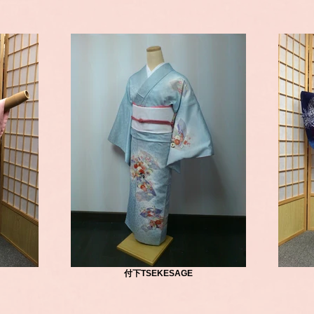
付下TSEKESAGE