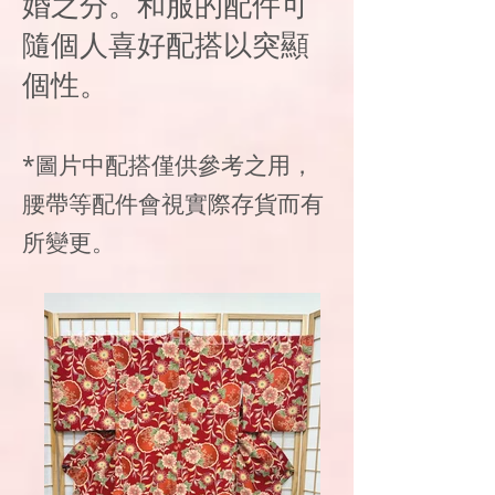
婚之分。和服的配件可
隨個人喜好配搭以突顯
個性。
*圖片中配搭僅供參考之用，
腰帶等配件會視實際存貨而有
所變更。