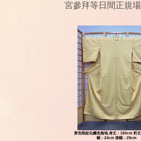
宮參拜等日間正規場
黃色暗紋化纖色無地 身丈：160cm 裄丈
幅：24cm 後幅：29cm