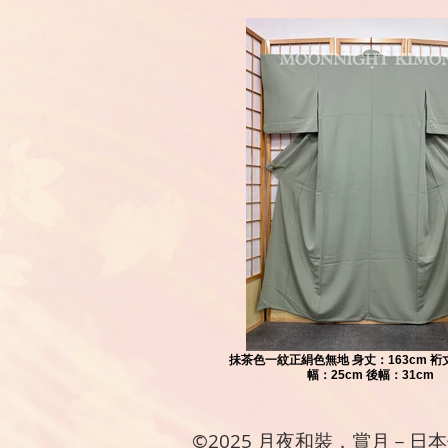
抺茶色一紋正絹色無地 身丈：163cm 裄丈
幅：25cm 後幅：31cm
©2025 月夜和裝．賞月－
日本