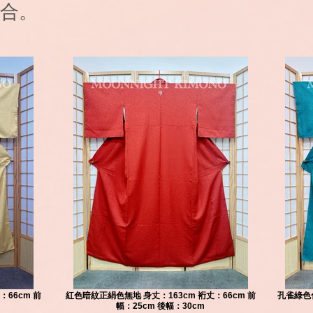
合。
：66cm 前
紅色暗紋正絹色無地 身丈：163cm 裄丈：66cm 前
孔雀綠色化
幅：25cm 後幅：30cm