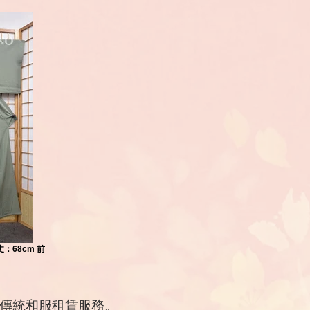
：68cm 前
傳統和服租賃服務。