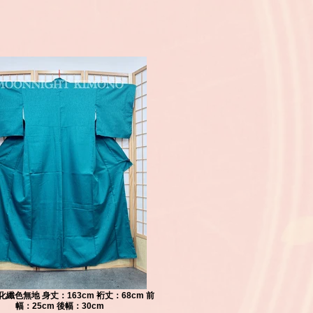
纖色無地 身丈：163cm 裄丈：68cm 前
幅：25cm 後幅：30cm