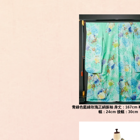
青綠色藍綠玫瑰正絹振袖 身丈：167cm 裄
幅：24cm 後幅：30cm