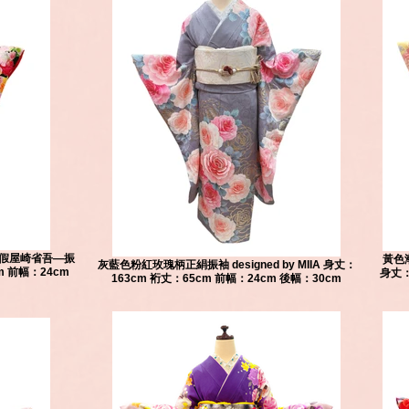
y 假屋崎省吾—振
黃色漸
灰藍色粉紅玫瑰柄正絹振袖 designed by MIIA 身丈：
m 前幅：24cm
身丈：
163cm 裄丈：65cm 前幅：24cm 後幅：30cm